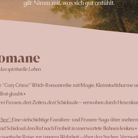
gilt: Nimm mit, was sich gut anfühlt.
Romane
s spirituelle Leben​
e "Cozy Crime" Witch-Romanreihe mit Magie, Kleinstadtcharme u
elbst glaubt.*
ei Frauen, drei Zeiten, drei Schicksale – verwoben durch Hexenku
 See":
Eine vielschichtige Familien- und Frauen-Saga über mehre
und Schicksal den Ruf nach Freiheit in unerwartete Bahnen lenken.*
e poetische Reise zur inneren Wahrheit – über das Suchen, Verzwei