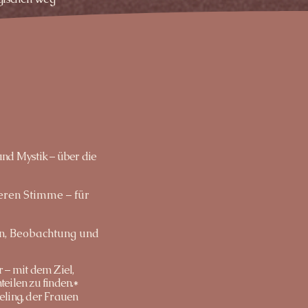
nd Mystik – über die
eren Stimme – für
en, Beobachtung und
 – mit dem Ziel,
eilen zu finden.*
eling, der Frauen