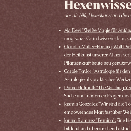
Hexenwiss
das dir hilft, Hexenkunst und die 
Aja Devi "Weiße Magie für Anfän
magisches Grundwissen – klar, zug
Claudia Müller-Ebeling,
Wolf Diet
der Heilkunst unserer Ahnen, ver
Pflanzenkraft heute neu genutzt 
Carole Taylor "Astrologie für den 
Astrologie als praktisches Werkz
Diana Helmuth "The Witching Ye
Suche und modernen Fragen ans 
Jasmin Gonzalez "Wir sind die Töc
empowerndes Manifest über Weiblic
Janina Ramirez "Femina":
Eine hi
bildend und überraschend aktuell