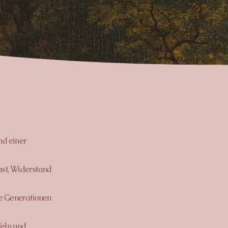
nd einer
nst, Widerstand
re Generationen
feln und