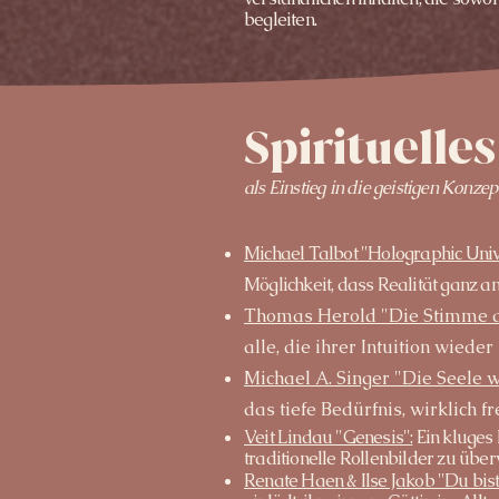
begleiten.
Spirituelle
als Einstieg in die geistigen Konze
Michael Talbot "Holographic Univ
Möglichkeit, dass Realität ganz an
Thomas Herold "Die Stimme de
alle, die ihrer Intuition wied
Michael A. Singer "Die Seele wi
das tiefe Bedürfnis, wirklich fr
Veit Lindau "Genesis"
:
Ein kluges
traditionelle Rollenbilder zu üb
Renate Haen & Ilse Jakob "Du bist 