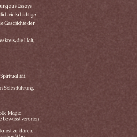
lung aus Essays,
ch vielschichtig.*
ie Geschichte der
eskreis, die Halt,
Spiritualität,
n, Selbstführung,
Folk-Magic,
ie bewusst verorten
unst zu klaren,
agischen Weg