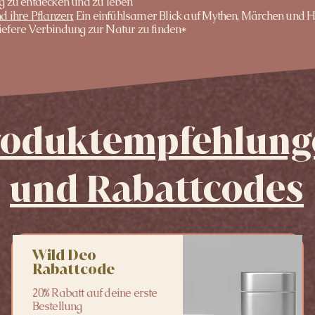
tag zu entdecken und zu leben
nd ihre Pflanzen:
Ein einfühlsamer Blick auf Mythen, Märchen und H
 tiefere Verbindung zur Natur zu finden*
roduktempfehlung
und Rabattcodes
Wild Deo
Rabattcode
20% Rabatt auf deine erste
Bestellung