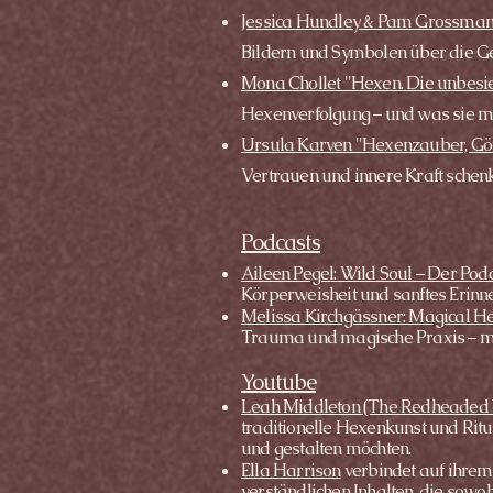
Jessica Hundley & Pam Grossman
Bildern und Symbolen über die Gesc
Mona Chollet "Hexen. Die unbesi
Hexenverfolgung – und was sie mi
​Ursula Karven
"Hexenzauber, Gö
Vertrauen und innere Kraft schen
Podcasts
Aileen Pegel: Wild Soul – Der Podc
Körperweisheit und sanftes Erinner
Melissa Kirchgässner: Magical He
Trauma und magische Praxis – mit
Youtube
Leah Middleton (The Redheaded 
traditionelle Hexenkunst und Ritu
und gestalten möchten.
Ella Harrison
verbindet auf ihre
verständlichen Inhalten, die sow