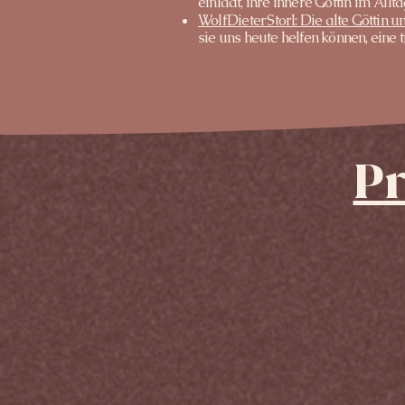
einlädt, ihre innere Göttin im All
Wolf Dieter Storl: Die alte Göttin u
sie uns heute helfen können, eine
P