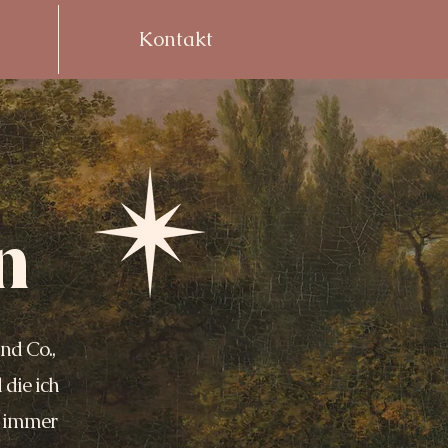
Kontakt
n
nd Co.,
die ich
e immer