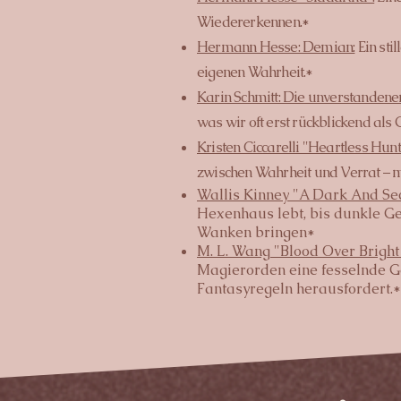
Wiedererkennen.*
Hermann Hesse: Demian:
Ein sti
eigenen Wahrheit.*
Karin Schmitt: Die unverstanden
was wir oft erst rückblickend als
Kristen Ciccarelli "Heartless Hunt
zwischen Wahrheit und Verrat – 
Wallis Kinney "A Dark And Se
Hexenhaus lebt, bis dunkle Ge
Wanken bringen*
M. L. Wang "Blood Over Brigh
Magierorden eine fesselnde G
Fantasyregeln herausfordert.*