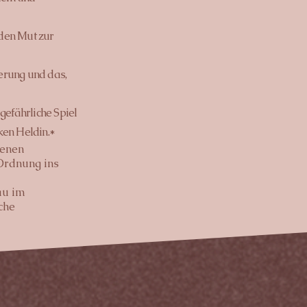
 den Mut zur
derung und das,
gefährliche Spiel
ken Heldin.*
denen
 Ordnung ins
au im
che