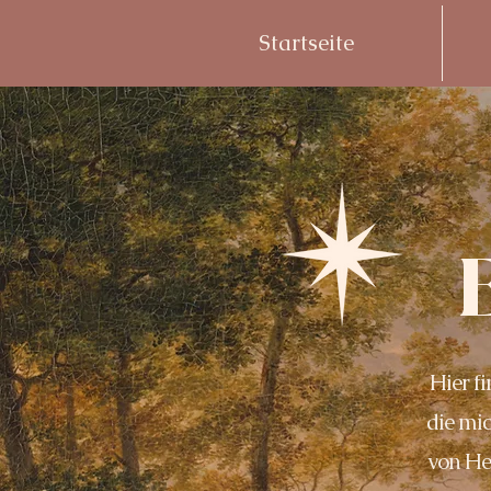
Startseite
Hier f
die mic
von He