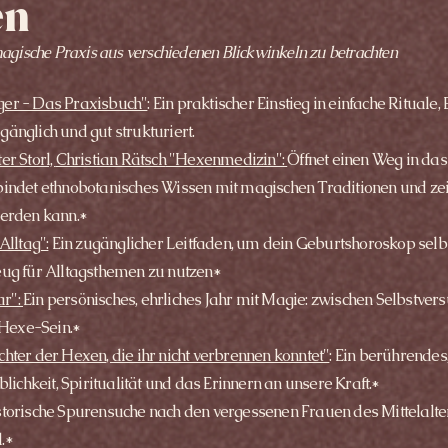
en
magische Praxis aus verschiedenen Blickwinkeln zu betrachten
ger - Das Praxisbuch"
: Ein praktischer Einstieg in einfache Rituale
änglich und gut strukturiert.
er Storl,
Christian Rätsch
"Hexenmedizin":
Ö
ffnet einen Weg in da
bindet ethnobotanisches Wissen mit magischen Traditionen und zeig
werden kann.*
Alltag":
Ein zugänglicher Leitfaden, um dein Geburtshoroskop selb
eug für Alltagsthemen zu nutzen*
ar":
Ein persönisches, ehrliches Jahr mit Magie: zwischen Selbstversu
Hexe-Sein.*
hter der Hexen, die ihr nicht verbrennen konntet"
: Ein berührende
hkeit, Spiritualität und das Erinnern an unsere Kraft.*
storische Spurensuche nach den vergessenen Frauen des Mittelalters
.*