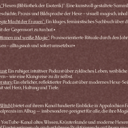
 "
Hexen (Bibliothek der Esoterik)": Eine kunstvoll gestaltete Samm
hichte, Praxis und Bildsprache der Hexe – visuell magisch, inhaltli
egte Macht der Frauen":
Ein kluges, feministisches Sachbuch über d
t der Gegenwart zu tun hat.*
ttinnen und weiße Magie"
: Praxisorientierte Rituale durch den Jahr
ken – alltagsnah und sofort umsetzbar*
ast:
Ein ruhiger, intuitiver Podcast über zyklisches Leben, weibliche 
n – wie eine Klangreise zu dir selbst.
rstory:
Ein ehrlicher, reflektierter Podcast über modernes Hexe-Sei
 viel Herz, Haltung und Tiefe.
Witch)
bietet auf ihrem Kanal fundierte Einblicke in Appalachian 
alpraxis im Alltag — insbesondere geeignet für alle, die ihre Mag
m YouTube-Kanal altes Wissen, Kräuterkunde und moderne Hexenk
ohl Einsteigerinnen als auch erfahrene Praktizierende auf ihrem m