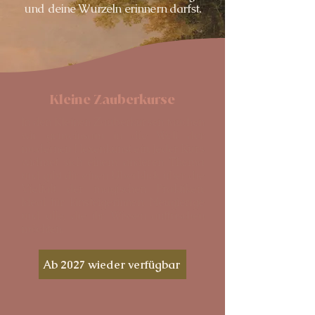
und deine Wurzeln erinnern darfst.​​​
Kleine Zauberkurse
In den Kleinen Zauberkursen tauchen
wir gemeinsam in die Welt der
modernen Hexenkunst ein. Jeder Kurs
widmet sich einem anderen Thema
und gibt dir einen Überblick über die
Vielfalt der magischen Praktiken.
Ideal für Einsteigerinnen, Neugierige
und alle, die ihr Wissen auffrischen
möchten.
Ab 2027 wieder verfügbar