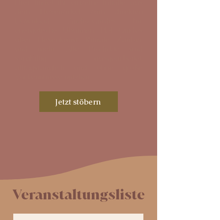
Hier findet ihr einzelne Inhalte aus
dem Hexenzirkel zum direkten
Download: Audio-Guides für
energetische Übungen, PDF-Guides
über Hexenkunst, Rituale, Zauber
und mehr. Alle Produkte sind
sorgfältig ausgearbeitet,
alltagstauglich und ohne große
Vorkenntnisse nutzbar.
Jetzt stöbern
Veranstaltungsliste