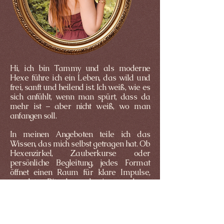
Hi, ich bin Tammy und als moderne
Hexe führe ich ein Leben, das wild und
frei, sanft und heilend ist. Ich weiß, wie es
sich anfühlt, wenn man spürt, dass da
mehr ist – aber nicht weiß, wo man
anfangen soll.
In meinen Angeboten teile ich das
Wissen, das mich selbst getragen hat. Ob
Hexenzirkel, Zauberkurse oder
persönliche Begleitung, jedes Format
öffnet einen Raum für klare Impulse,
geerdete Rituale und eine moderne
Form der Hexenkunst, die ohne Kitsch,
ohne Dogma und ohne Druck auskommt.
Ganz gleich, ob du gerade erst beginnst