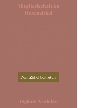
Mitgliedschaft im
Hexenzirkel
Der Hexenzirkel ist dein Raum für
moderne, gelebte Hexenkunst. Dich
erwarten jede Woche neue Impulse,
konkrete Ritualanleitungen und
Deep Dives, die deine Praxis Schritt
für Schritt vertiefen. Dazu erhältst du
Zugang zum wachsenden
Hexenarchiv und exklusive Vorteile
innerhalb des Kreises.
Dem Zirkel beitreten
Digitale Produkte